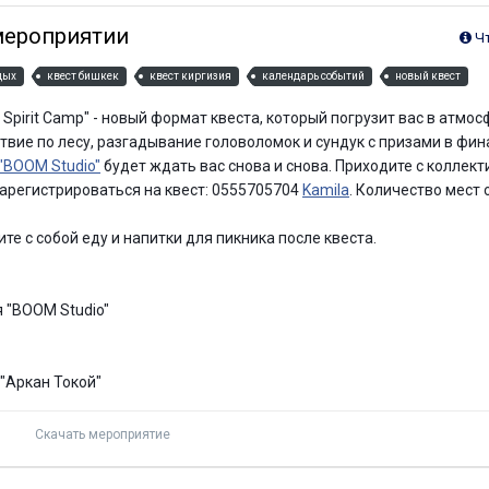
мероприятии
Ч
дых
квест бишкек
квест киргизия
календарь событий
новый квест
 Spirit Сamp" - новый формат квеста, который погрузит вас в атм
вие по лесу, разгадывание головоломок и сундук с призами в фина
"BOOM Studio"
будет ждать вас снова и снова. Приходите с коллект
зарегистрироваться на квест: 0555705704
Kamila
. Количество мест 
е с собой еду и напитки для пикника после квеста.
я "BOOM Studio"
 "Аркан Токой"
Скачать мероприятие