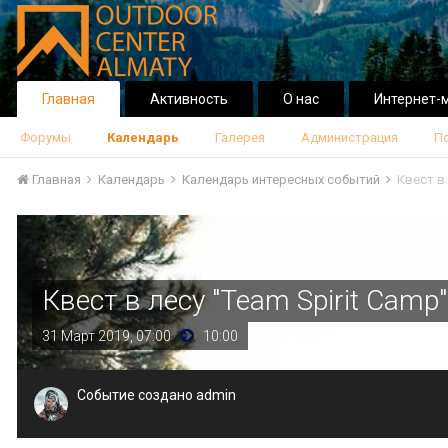
Главная
Активность
О нас
Интернет-
Форумы
Календарь
Галерея
Администрация
П
Главная
Календарь
Календарь интересных событий
Квест в 
Квест в лесу "Team Spirit Сamp"
31 Март 2019, 07:00
10:00
Событие создано
admin