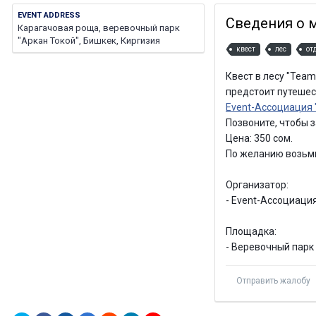
EVENT ADDRESS
Сведения о 
Карагачовая роща, веревочный парк
"Аркан Токой", Бишкек, Киргизия
квест
лес
от
Квест в лесу "Team
предстоит путешест
Event-Ассоциация 
Позвоните, чтобы 
Цена: 350 сом.
По желанию возьмит
Организатор:
- Event-Ассоциаци
Площадка:
- Веревочный парк
Отправить жалобу