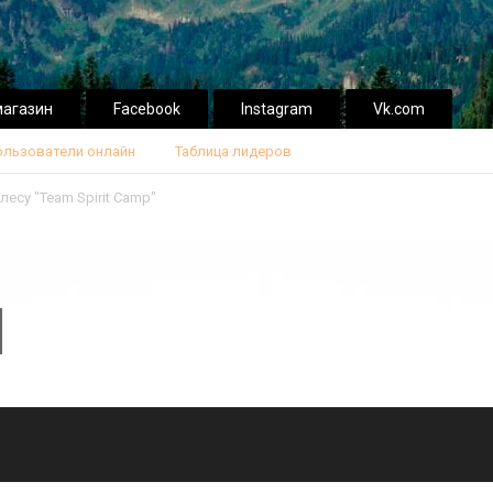
магазин
Facebook
Instagram
Vk.com
ользователи онлайн
Таблица лидеров
лесу "Team Spirit Сamp"