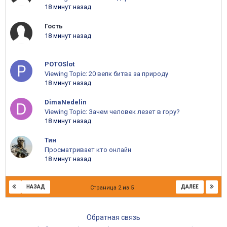
18 минут назад
Гость
18 минут назад
POTOSlot
Viewing Topic: 20 вепк битва за природу
18 минут назад
DimaNedelin
Viewing Topic: Зачем человек лезет в гору?
18 минут назад
Тин
Просматривает кто онлайн
18 минут назад
НАЗАД
ДАЛЕЕ
Страница 2 из 5
Обратная связь