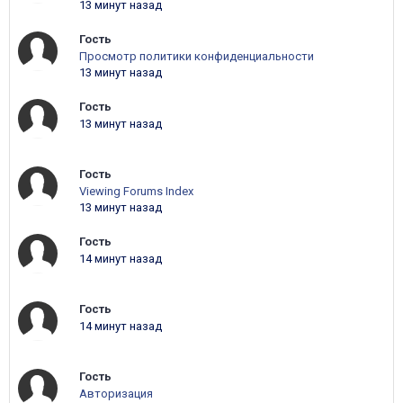
13 минут назад
Гость
Просмотр политики конфиденциальности
13 минут назад
Гость
13 минут назад
Гость
Viewing Forums Index
13 минут назад
Гость
14 минут назад
Гость
14 минут назад
Гость
Авторизация