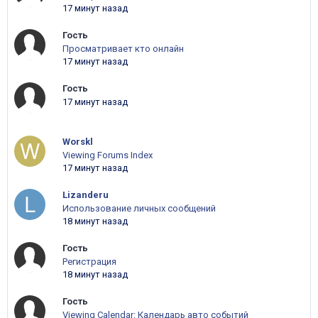
17 минут назад
Гость
Просматривает кто онлайн
17 минут назад
Гость
17 минут назад
Worskl
Viewing Forums Index
17 минут назад
Lizanderu
Использование личных сообщений
18 минут назад
Гость
Регистрация
18 минут назад
Гость
Viewing Calendar: Календарь авто событий