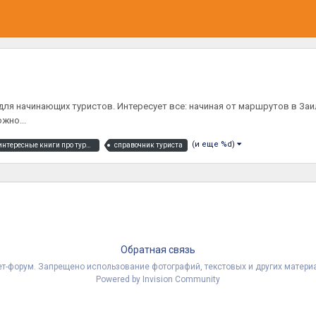
ля начинающих туристов. Интересует все: начиная от маршрутов в Заил
жно...
(и еще %d)
чо почитать про туризм интересные книги про туризм
справочник туриста
Обратная связь
рнет-форум. Запрещено использование фотографий, текстовых и других мате
Powered by Invision Community