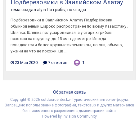
Подберезовики в Заилийском Алатау
тема создал
aly
в
По грибы, по ягоды
Подберезовики в Заилийском Алатау Подберёзовик
обыкновенный широко распространён по всему Казахстану .
Шляпка: Шляпка полушаровидная, а у старых грибов
похожая на подушку, до 15 см в диаметре. Иногда
попадаются и более крупные экземпляры, но они, обычно,
уже ни на что не похожи. Цв...
23 Мая 2020
7 ответов
1
Обратная связь
Copyright © 2026 outdoorcenter.kz- Туристический интернет-форум.
Запрещено использование фотографий, текстовых и других материалов
без письменного разрешения администрации сайта.
Powered by Invision Community