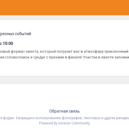
ересных событий
о
10:00
 - новый формат квеста, который погрузит вас в атмосферу приключени
ие головоломок и сундук с призами в финале! Участие в квесте запомнит
Обратная связь
рнет-форум. Запрещено использование фотографий, текстовых и других мате
Powered by Invision Community