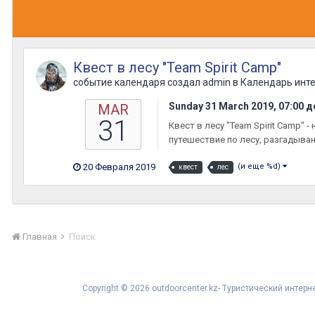
Квест в лесу "Team Spirit Сamp"
событие календаря создал
admin
в
Календарь инт
Sunday 31 March 2019, 07:00
д
MAR
31
Квест в лесу "Team Spirit Сamp"
путешествие по лесу, разгадыван
20 Февраля 2019
(и еще %d)
квест
лес
Главная
Поиск
Copyright © 2026 outdoorcenter.kz- Туристический инте