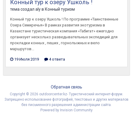
Конный тур к озеру Ушколь !
тема создал
aly
в
Конный туризм
Конный тур к озеру Ушколь ! По программе «Таинственные
Озера Семиречья» В рамках развития экотуризма в
Казахстане туристическая компания «Табигат» ежегодно
организует несколько разведывательных экспедиций для
прокладки конных , пеших , горнолыжных и вело
маршрутов...
19 Июля 2019
4 ответа
Обратная связь
Copyright © 2026 outdoorcenter.kz- Туристический интернет-форум.
Запрещено использование фотографий, текстовых и других материалов
без письменного разрешения администрации сайта.
Powered by Invision Community