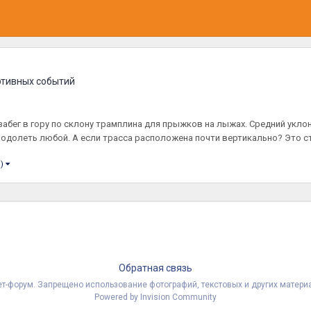
ртивных событий
й забег в гору по склону трамплина для прыжков на лыжах. Средний укл
 одолеть любой. А если трасса расположена почти вертикально? Это ст
d)
Обратная связь
рнет-форум. Запрещено использование фотографий, текстовых и других мате
Powered by Invision Community