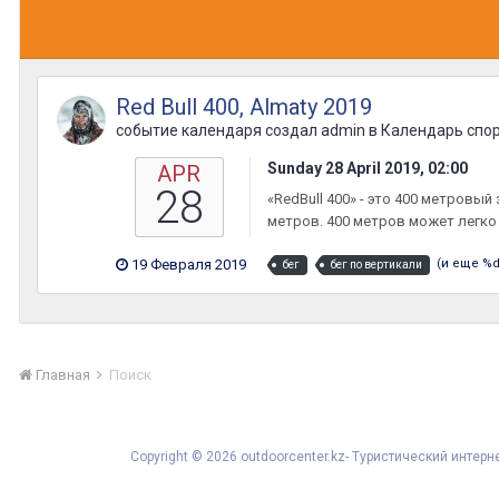
Red Bull 400, Almaty 2019
событие календаря создал
admin
в
Календарь спо
Sunday 28 April 2019, 02:00
APR
28
«RedBull 400» - это 400 метровы
метров. 400 метров может легко
19 Февраля 2019
(и еще %
бег
бег по вертикали
Главная
Поиск
Copyright © 2026 outdoorcenter.kz- Туристический инте