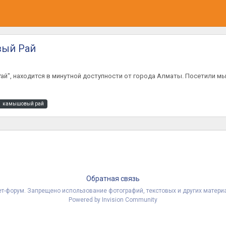
вый Рай
й", находится в минутной доступности от города Алматы. Посетили мы
камышовый рай
Обратная связь
рнет-форум. Запрещено использование фотографий, текстовых и других мате
Powered by Invision Community