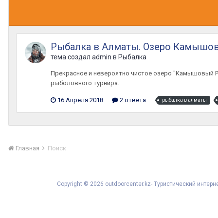
Рыбалка в Алматы. Озеро Камышо
тема создал
admin
в
Рыбалка
Прекрасное и невероятно чистое озеро "Камышовый Ра
рыболовного турнира.
16 Апреля 2018
2 ответа
рыбалка в алматы
Главная
Поиск
Copyright © 2026 outdoorcenter.kz- Туристический инте