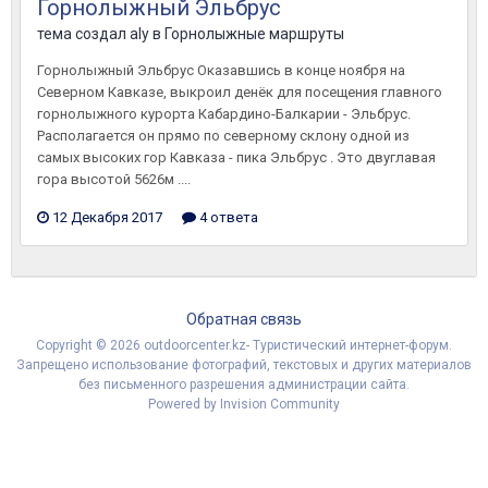
Горнолыжный Эльбрус
тема создал
aly
в
Горнолыжные маршруты
Горнолыжный Эльбрус Оказавшись в конце ноября на
Северном Кавказе, выкроил денёк для посещения главного
горнолыжного курорта Кабардино-Балкарии - Эльбрус.
Располагается он прямо по северному склону одной из
самых высоких гор Кавказа - пика Эльбрус . Это двуглавая
гора высотой 5626м ....
12 Декабря 2017
4 ответа
Обратная связь
Copyright © 2026 outdoorcenter.kz- Туристический интернет-форум.
Запрещено использование фотографий, текстовых и других материалов
без письменного разрешения администрации сайта.
Powered by Invision Community