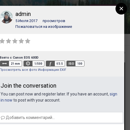
×
Регистрация
Уже есть аккаунт? Войти
admin
5 Июля 2017
просмотров
Пожаловаться на изображение
Вся активность
Взято с Canon EOS 600D
f
ISO
21 mm
1/500
f/3.5
100
Просмотреть все фото Информация EXIF
Join the conversation
You can post now and register later. If you have an account,
sign
in now
to post with your account.
Добавить комментарий...