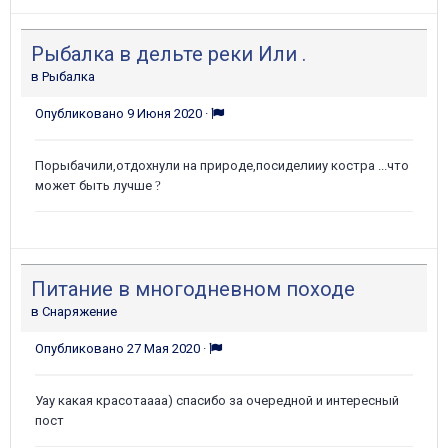
Рыбалка в дельте реки Или .
в
Рыбалка
Опубликовано
9 Июня 2020
·
Порыбачили,отдохнули на природе,посиделииу костра ...что
может быть лучше
?
Питание в многодневном походе
в
Снаряжение
Опубликовано
27 Мая 2020
·
Уау какая красотаааа) спасибо за очередной и интересный
пост