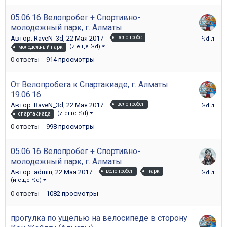
05.06.16 Велопробег + Спортивно-
молодежный парк, г. Алматы
22
Автор:
RaveN_3d
,
22 Мая 2017
велопробе
Мая
(и еще %d)
молодежный парк
2017
0
ответы
914
просмотры
От Велопробега к Спартакиаде, г. Алматы
19.06.16
22
Автор:
RaveN_3d
,
22 Мая 2017
велопробег
Мая
(и еще %d)
спартакиада
2017
0
ответы
998
просмотры
05.06.16 Велопробег + Спортивно-
молодежный парк, г. Алматы
22
Автор:
admin
,
22 Мая 2017
велопробег
парк
Мая
(и еще %d)
2017
0
ответы
1082
просмотры
прогулка по ущелью на велосипеде в сторону