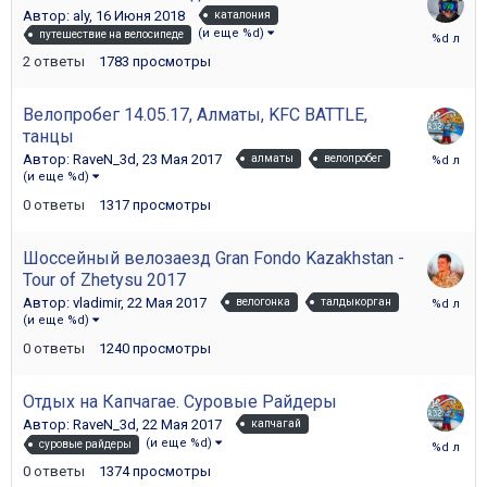
Автор:
aly
,
16 Июня 2018
каталония
28
(и еще %d)
путешествие на велосипеде
Июня
2
ответы
1783
просмотры
2018
Велопробег 14.05.17, Алматы, KFC BATTLE,
танцы
23
Автор:
RaveN_3d
,
23 Мая 2017
алматы
велопробег
Мая
(и еще %d)
2017
0
ответы
1317
просмотры
Шоссейный велозаезд Gran Fondo Kazakhstan -
Tour of Zhetysu 2017
22
Автор:
vladimir
,
22 Мая 2017
велогонка
талдыкорган
Мая
(и еще %d)
2017
0
ответы
1240
просмотры
Отдых на Капчагае. Суровые Райдеры
Автор:
RaveN_3d
,
22 Мая 2017
капчагай
22
(и еще %d)
суровые райдеры
Мая
0
ответы
1374
просмотры
2017