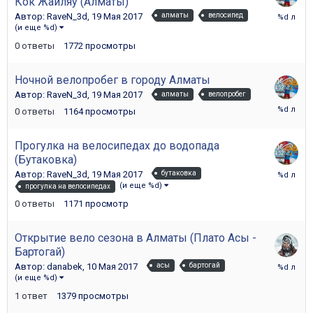
Кок Жайляу (Алматы)
19
Автор:
RaveN_3d
,
19 Мая 2017
алматы
велосипед
Мая
(и еще %d)
2017
0
ответы
1772
просмотры
Ночной велопробег в городу Алматы
Автор:
RaveN_3d
,
19 Мая 2017
алматы
велопробег
19
0
ответы
1164
просмотры
Мая
2017
Прогулка на велосипедах до водопада
(Бутаковка)
19
Автор:
RaveN_3d
,
19 Мая 2017
бутаковка
Мая
(и еще %d)
прогулка на велосипедах
2017
0
ответы
1171
просмотр
Открытие вело сезона в Алматы (Плато Асы -
Бартогай)
10
Автор:
danabek
,
10 Мая 2017
асы
бартогай
Мая
(и еще %d)
2017
1
ответ
1379
просмотры