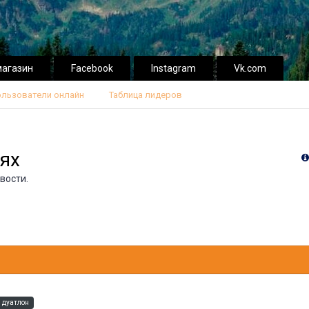
магазин
Facebook
Instagram
Vk.com
льзователи онлайн
Таблица лидеров
ях
вости.
s дуатлон