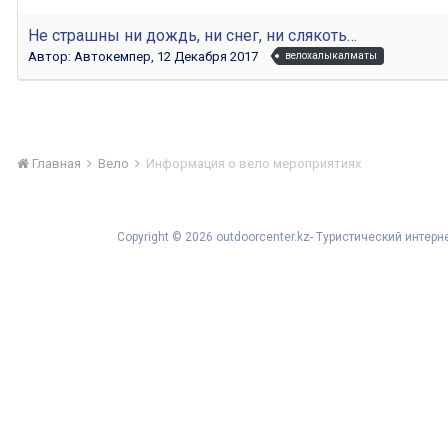
Не страшны ни дождь, ни снег, ни слякоть…
Автор:
Автокемпер
,
12 Декабря 2017
велохалыкалматы
Главная
Вело
Информация о вело мероприятиях
Copyright © 2026 outdoorcenter.kz- Туристический инте