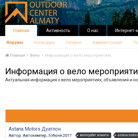
Главная
Активность
О нас
Интернет-
Форумы
Календарь
Галерея
Администрация
По
Главная
Вело
Информация о вело мероприятиях
Информация о вело мероприяти
Актуальная информация о вело мероприятиях, объявления и но
Astana Motors Дуатлон
Автор:
Автокемпер
,
5 Июня 2017
велопробег алматы
astana motor