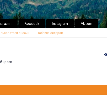
магазин
Facebook
Instagram
Vk.com
льзователи онлайн
Таблица лидеров
й кросс.