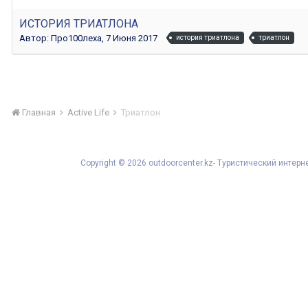
ИСТОРИЯ ТРИАТЛОНА
Автор:
Про100леха
,
7 Июня 2017
история триатлона
триатлон
Главная
Active Life
Триатлон
Copyright © 2026 outdoorcenter.kz- Туристический инте