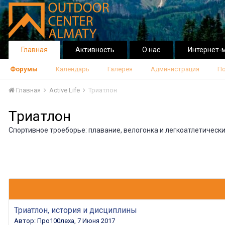
Главная
Активность
О нас
Интернет-
Форумы
Календарь
Галерея
Администрация
По
Главная
Active Life
Триатлон
Триатлон
Спортивное троеборье: плавание, велогонка и легкоатлетически
Триатлон, история и дисциплины
Автор:
Про100леха
,
7 Июня 2017