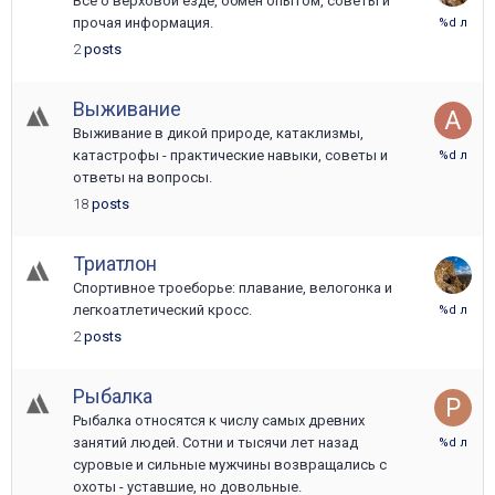
Все о верховой езде, обмен опытом, советы и
12
прочая информация.
Июня
2
posts
2017
Выживание
Выживание в дикой природе, катаклизмы,
27
катастрофы - практические навыки, советы и
Января
ответы на вопросы.
2022
18
posts
Триатлон
Спортивное троеборье: плавание, велогонка и
7
легкоатлетический кросс.
Июня
2
posts
2017
Рыбалка
Рыбалка относятся к числу самых древних
22
занятий людей. Сотни и тысячи лет назад
Марта
суровые и сильные мужчины возвращались с
2024
охоты - уставшие, но довольные.