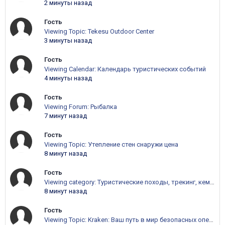
2 минуты назад
Гость
Viewing Topic: Tekesu Outdoor Center
3 минуты назад
Гость
Viewing Calendar: Календарь туристических событий
4 минуты назад
Гость
Viewing Forum: Рыбалка
7 минут назад
Гость
Viewing Topic: Утепление стен снаружи цена
8 минут назад
Гость
Viewing category: Туристические походы, трекинг, кемпинг
8 минут назад
Гость
Viewing Topic: Kraken: Ваш путь в мир безопасных операций.