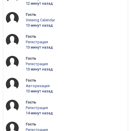
12 минут назад
Гость
Viewing Calendar
13 минут назад
Гость
Регистрация
13 минут назад
Гость
Регистрация
13 минут назад
Гость
Авторизация
13 минут назад
Гость
Регистрация
14 минут назад
Гость
Регистрация