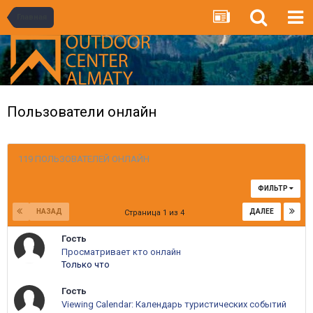
Главная
Пользователи онлайн
119 ПОЛЬЗОВАТЕЛЕЙ ОНЛАЙН
ФИЛЬТР
НАЗАД
ДАЛЕЕ
Страница 1 из 4
Гость
Просматривает кто онлайн
Только что
Гость
Viewing Calendar: Календарь туристических событий