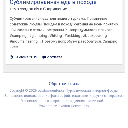
Сублимированная еда в походе
тема создал
aly
в
Снаряжение
Сублимированная еда для пешего туризма. Привычное
советским людям ”пойдём в поход” сегодня не всем понятно
. Виноваты в этом иностранцы ?. Напридумывали всякого :
#camping , #glamping , #hiking , #trekking , #backpacking ,
#mountaineering ... Поэтому попробуем разобраться. Camping
- кем...
19 Июня 2019
2 ответа
Обратная связь
Copyright © 2026 outdoorcenter.kz- Туристический интернет-форум.
Запрещено использование фотографий, текстовых и других материалов
без письменного разрешения администрации сайта.
Powered by Invision Community