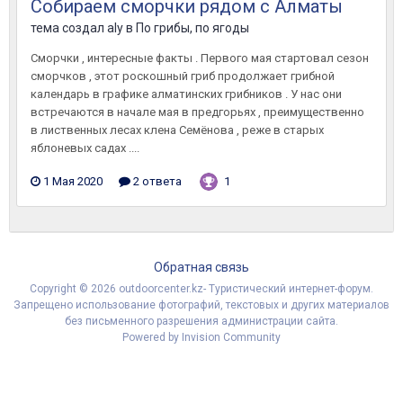
Собираем сморчки рядом с Алматы
тема создал
aly
в
По грибы, по ягоды
Сморчки , интересные факты . Первого мая стартовал сезон
сморчков , этот роскошный гриб продолжает грибной
календарь в графике алматинских грибников . У нас они
встречаются в начале мая в предгорьях , преимущественно
в лиственных лесах клена Семёнова , реже в старых
яблоневых садах ....
1 Мая 2020
2 ответа
1
Обратная связь
Copyright © 2026 outdoorcenter.kz- Туристический интернет-форум.
Запрещено использование фотографий, текстовых и других материалов
без письменного разрешения администрации сайта.
Powered by Invision Community