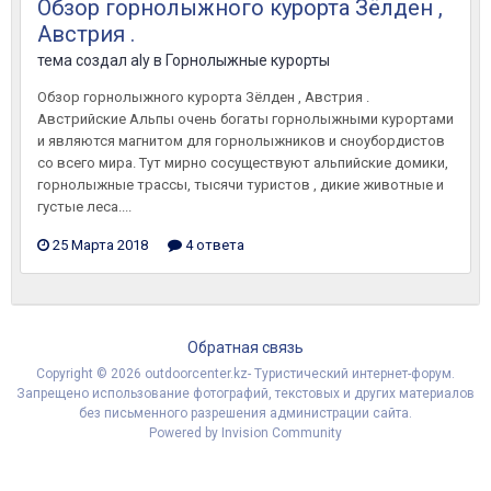
Обзор горнолыжного курорта Зёлден ,
Австрия .
тема создал
aly
в
Горнолыжные курорты
Обзор горнолыжного курорта Зёлден , Австрия .
Австрийские Альпы очень богаты горнолыжными курортами
и являются магнитом для горнолыжников и сноубордистов
со всего мира. Тут мирно сосуществуют альпийские домики,
горнолыжные трассы, тысячи туристов , дикие животные и
густые леса....
25 Марта 2018
4 ответа
Обратная связь
Copyright © 2026 outdoorcenter.kz- Туристический интернет-форум.
Запрещено использование фотографий, текстовых и других материалов
без письменного разрешения администрации сайта.
Powered by Invision Community