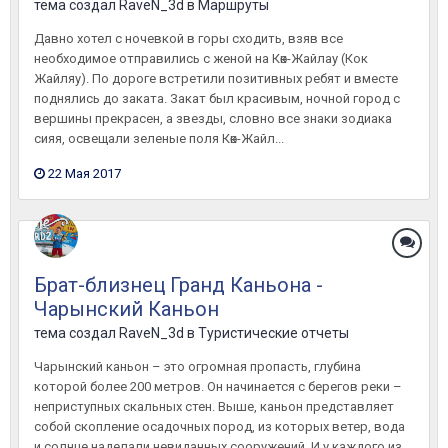
тема создал
RaveN_3d
в
Маршруты
Давно хотел с ночевкой в горы сходить, взяв все
необходимое отправились с женой на Көк-Жайлау (Кок
Жайляу). По дороге встретили позитивных ребят и вместе
поднялись до заката. Закат был красивым, ночной город с
вершины прекрасен, а звезды, словно все знаки зодиака
сияя, освещали зеленые поля Көк-Жайл...
22 Мая 2017
Брат-близнец Гранд Каньона -
Чарынский Каньон
тема создал
RaveN_3d
в
Туристические отчеты
Чарынский каньон – это огромная пропасть, глубина
которой более 200 метров. Он начинается с берегов реки –
неприступных скальных стен. Выше, каньон представляет
собой скопление осадочных пород, из которых ветер, вода
и солнце наделали невиданных сооружений. И у каждого из