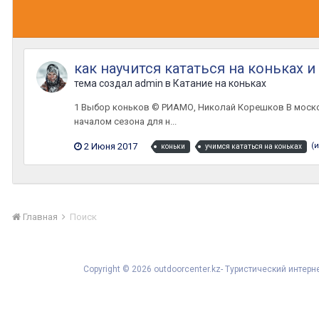
как научится кататься на коньках и
тема создал
admin
в
Катание на коньках
1 Выбор коньков © РИАМО, Николай Корешков В москов
началом сезона для н...
2 Июня 2017
(
коньки
учимся кататься на коньках
Главная
Поиск
Copyright © 2026 outdoorcenter.kz- Туристический инте