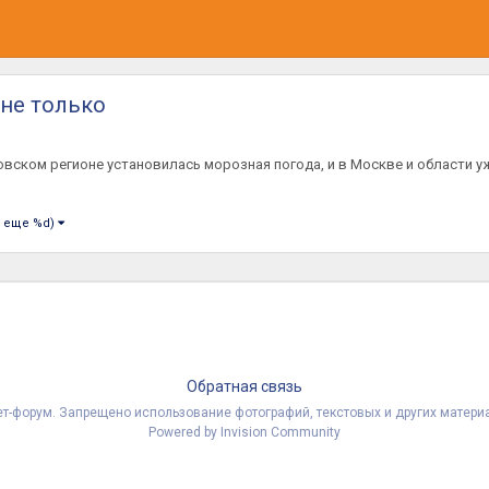
 не только
ском регионе установилась морозная погода, и в Москве и области уж
и еще %d)
Обратная связь
рнет-форум. Запрещено использование фотографий, текстовых и других мате
Powered by Invision Community