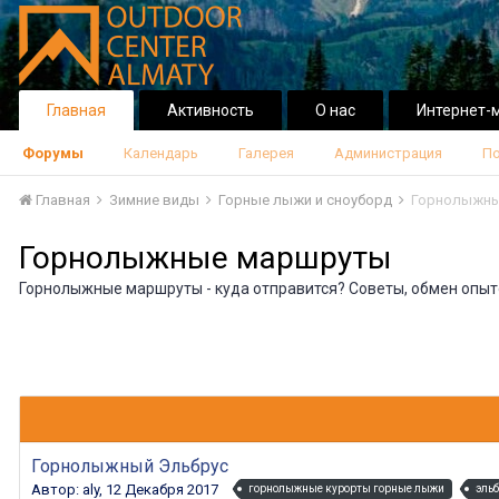
Главная
Активность
О нас
Интернет-
Форумы
Календарь
Галерея
Администрация
По
Главная
Зимние виды
Горные лыжи и сноуборд
Горнолыжны
Горнолыжные маршруты
Горнолыжные маршруты - куда отправится? Советы, обмен опыт
Горнолыжный Эльбрус
Автор:
aly
,
12 Декабря 2017
горнолыжные курорты горные лыжи
эльб