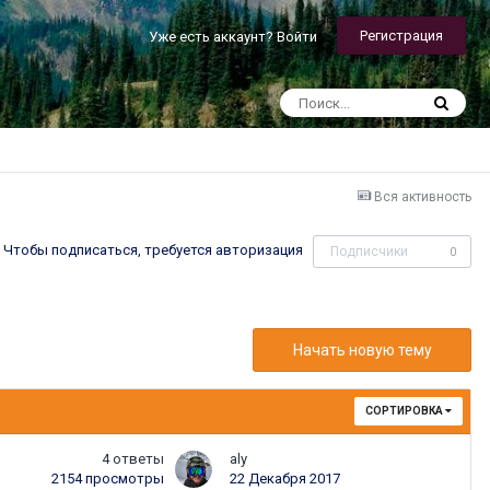
Регистрация
Уже есть аккаунт? Войти
Вся активность
Чтобы подписаться, требуется авторизация
Подписчики
0
Начать новую тему
СОРТИРОВКА
4
ответы
aly
2154
просмотры
22 Декабря 2017