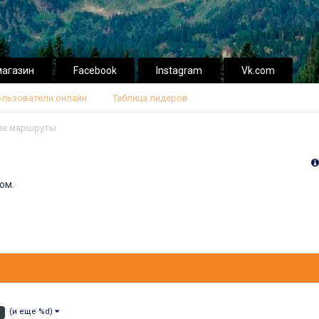
магазин
Facebook
Instagram
Vk.com
льзователи онлайн
Таблица лидеров
е маршруты
ом.
(и еще %d)