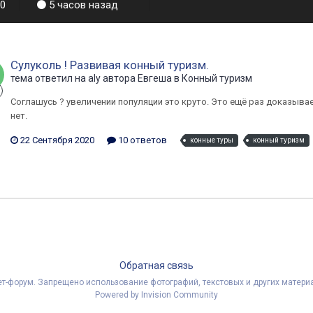
20
5 часов назад
Сулуколь ! Развивая конный туризм.
тема ответил на
aly
автора
Евгеша
в
Конный туризм
Соглашусь ? увеличении популяции это круто. Это ещё раз доказывае
нет.
22 Сентября 2020
10 ответов
конные туры
конный туризм
Обратная связь
рнет-форум. Запрещено использование фотографий, текстовых и других мате
Powered by Invision Community