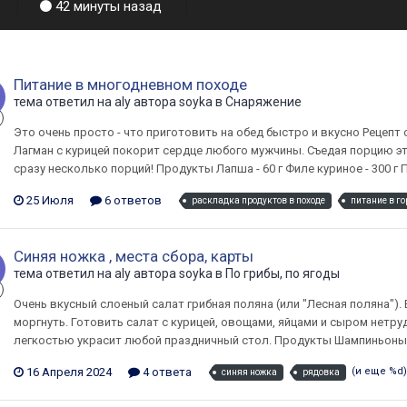
42 минуты назад
Питание в многодневном походе
тема ответил на
aly
автора
soyka
в
Снаряжение
Это очень просто - что приготовить на обед быстро и вкусно Рецепт
Лагман с курицей покорит сердце любого мужчины. Съедая порцию эт
сразу несколько порций! Продукты Лапша - 60 г Филе куриное - 300 г П
25 Июля
6 ответов
раскладка продуктов в походе
питание в го
Синяя ножка , места сбора, карты
тема ответил на
aly
автора
soyka
в
По грибы, по ягоды
Очень вкусный слоеный салат грибная поляна (или "Лесная поляна"). 
моргнуть. Готовить салат с курицей, овощами, яйцами и сыром нетру
легкостью украсит любой праздничный стол. Продукты Шампиньоны ма
16 Апреля 2024
4 ответа
(и еще %d
синяя ножка
рядовка