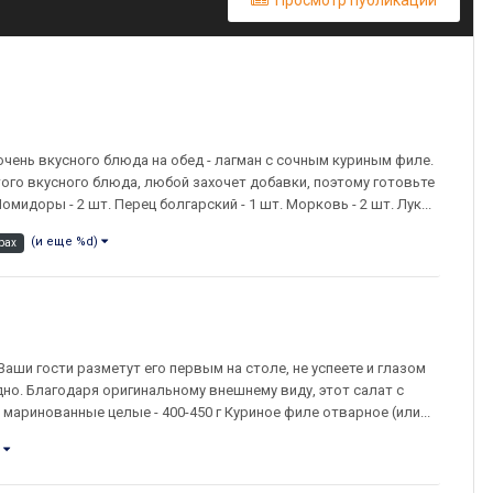
Просмотр публикаций
 очень вкусного блюда на обед - лагман с сочным куриным филе.
ого вкусного блюда, любой захочет добавки, поэтому готовьте
омидоры - 2 шт. Перец болгарский - 1 шт. Морковь - 2 шт. Лук...
(и еще %d)
рах
Ваши гости разметут его первым на столе, не успеете и глазом
дно. Благодаря оригинальному внешнему виду, этот салат с
ринованные целые - 400-450 г Куриное филе отварное (или...
)