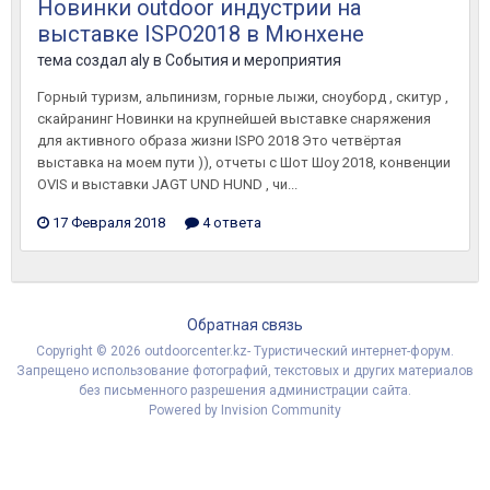
Новинки outdoor индустрии на
выставке ISPO2018 в Мюнхене
тема создал
aly
в
События и мероприятия
Горный туризм, альпинизм, горные лыжи, сноуборд , скитур ,
скайранинг Новинки на крупнейшей выставке снаряжения
для активного образа жизни ISPO 2018 Это четвёртая
выставка на моем пути )), отчеты с Шот Шоу 2018, конвенции
OVIS и выставки JAGT UND HUND , чи...
17 Февраля 2018
4 ответа
Обратная связь
Copyright © 2026 outdoorcenter.kz- Туристический интернет-форум.
Запрещено использование фотографий, текстовых и других материалов
без письменного разрешения администрации сайта.
Powered by Invision Community