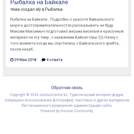
Рыбалка на Байкале
тема создал
aly
в
Рыбалка
Рыбалка на Байкале . Подробно о красоте байкальского
моря и достопримечательностях рассказывать не буду .
Максим Максимыч подготовил весьма веселый и красочный
материал на эту тему , с названием Байкал Наш !))) Начну с
того момента когда мы спустились с Байкальского хребта ,
после незаб...
29 Мая 2018
4 ответа
Обратная связь
Copyright © 2026 outdoorcenter.kz- Туристический интернет-форум.
Запрещено использование фотографий, текстовых и других материалов
без письменного разрешения администрации сайта.
Powered by Invision Community