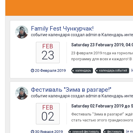
Family Fest Чункурчак!
событие календаря создал
admin
в
Календарь инт
Saturday 23 February 2019, 04
FEB
23
23 февраля 2019 года на горнол
программу для всех и каждого! В 
20 Февраля 2019
(
календарь
календарь событий
Фестиваль "Зима в разгаре!"
событие календаря создал
admin
в
Календарь инт
Saturday 02 February 2019
до
FEB
02
Фестиваль "Зима в разгаре!" ж
стать частью этого грандиозного 
30 Января 2019
(и 
зимний фестиваль
фестиваль