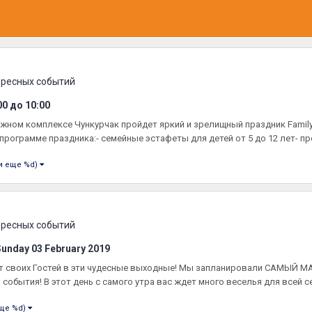
ересных событий
:00
до
10:00
ыжном комплексе Чункурчак пройдет яркий и зрелищный праздник Famil
программе праздника:- семейные эстафеты для детей от 5 до 12 лет- пре
и еще %d)
ересных событий
Sunday 03 February 2019
дёт своих Гостей в эти чудесные выходные! Мы запланировали САМЫЙ
события! В этот день с самого утра вас ждет много веселья для всей се
еще %d)