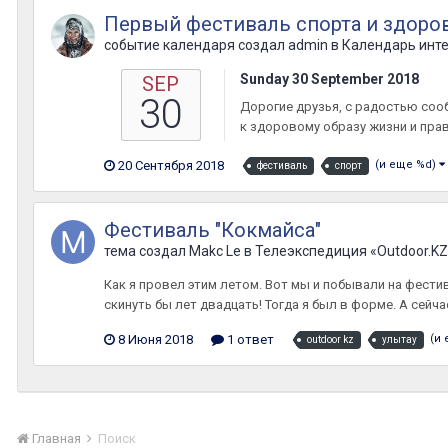
Первый фестиваль спорта и здоровь
событие календаря создал
admin
в
Календарь инт
Sunday 30 September 2018
SEP
30
Дорогие друзья, с радостью соо
к здоровому образу жизни и прав
20 Сентября 2018
(и еще %d)
фестиваль
спорт
Фестиваль "Кокмайса"
тема создал
Makc Le
в
Телеэкспедиция «Outdoor.KZ
Как я провел этим летом. Вот мы и побывали на фести
скинуть бы лет двадцать! Тогда я был в форме. А сейч
8 Июня 2018
1 ответ
(и
outdoor kz
улытау
Главная
Поиск