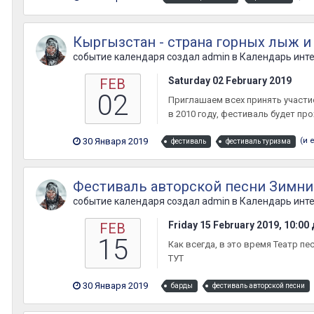
Кыргызстан - страна горных лыж и
событие календаря создал
admin
в
Календарь инт
Saturday 02 February 2019
FEB
02
Приглашаем всех принять участи
в 2010 году, фестиваль будет пр
30 Января 2019
(и 
фестиваль
фестиваль туризма
Фестиваль авторской песни Зимни
событие календаря создал
admin
в
Календарь инт
Friday 15 February 2019, 10:00
FEB
15
Как всегда, в это время Театр п
ТУТ
30 Января 2019
барды
фестиваль авторской песни