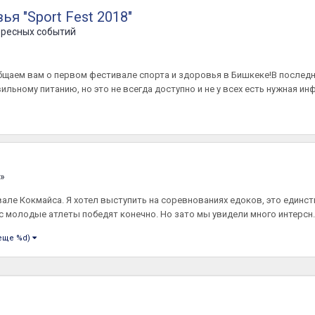
я "Sport Fest 2018"
ересных событий
бщаем вам о первом фестивале спорта и здоровья в Бишкеке!В послед
ильному питанию, но это не всегда доступно и не у всех есть нужная ин
»
вале Кокмайса. Я хотел выступить на соревнованиях едоков, это единс
ас молодые атлеты победят конечно. Но зато мы увидели много интерсн..
 еще %d)