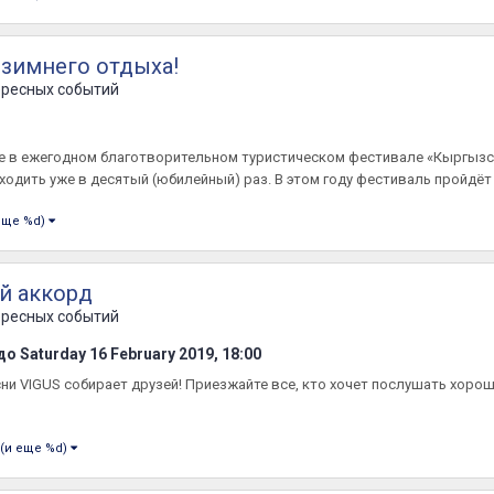
 зимнего отдыха!
ересных событий
е в ежегодном благотворительном туристическом фестивале «Кыргызст
оходить уже в десятый (юбилейный) раз. В этом году фестиваль пройдёт 
еще %d)
й аккорд
ересных событий
до
Saturday 16 February 2019, 18:00
есни VIGUS собирает друзей! Приезжайте все, кто хочет послушать хор
(и еще %d)