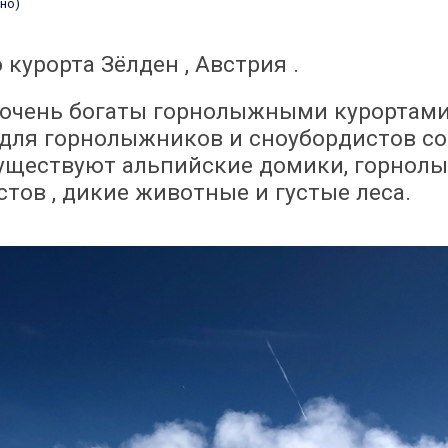
но)
 куро
рта Зёлден , Австрия .
очень богаты горнолыжными курортами
для горнолыжников и сноубордистов со
существуют альпийские домики, горнол
стов , дикие животные и густые леса.