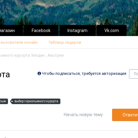
магазин
Facebook
Instagram
Vk.com
льзователи онлайн
Таблица лидеров
жного курорта Зёлден , Австрия .
рта
Чтобы подписаться, требуется авторизация
П
 лыж
выбор горнолыжного курорта
Начать новую тему
Ответит