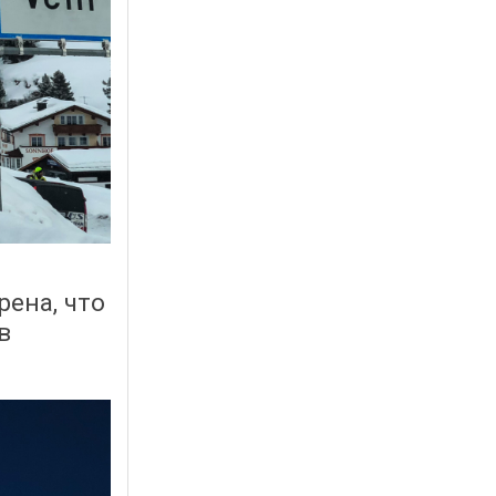
рена, что
в