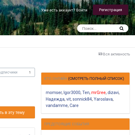
Регистрация
Уже есть аккаунт? Войти
Вся активность
одписчики
1
(СМОТРЕТЬ ПОЛНЫЙ СПИСОК)
КТО ОНЛАЙН
momser
Igor3000
Ten
mrGree
dizavi
Надежда
vit
sonnick84
Yaroslava
vandamme
Care
ь в эту тему
ПРЕДСТОЯЩИЕ СОБЫТИЯ