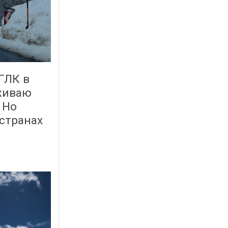
ГЛК в
рживаю
 Но
 странах