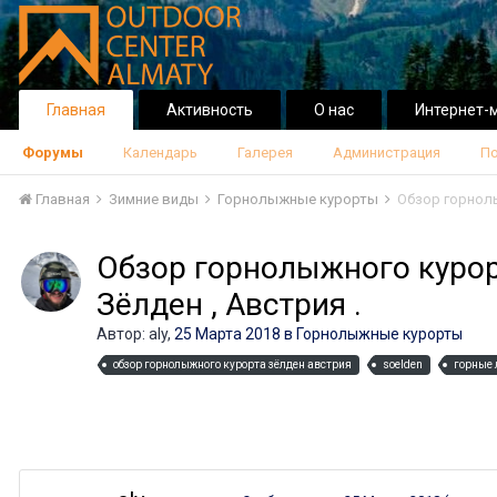
Главная
Активность
О нас
Интернет-
Форумы
Календарь
Галерея
Администрация
По
Главная
Зимние виды
Горнолыжные курорты
Обзор горнолы
Обзор горнолыжного куро
Зёлден , Австрия .
Автор:
aly
,
25 Марта 2018
в
Горнолыжные курорты
обзор горнолыжного курорта зёлден австрия
soelden
горные