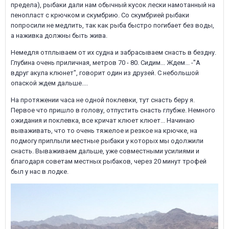
предела), рыбаки дали нам обычный кусок лески намотанный на
пенопласт с крючком и скумбрию. Со скумбрией рыбаки
попросили не медлить, так как рыба быстро погибает без воды,
а наживка должны быть жива.
Немедля отплываем от их судна и забрасываем снасть в бездну.
Глубина очень приличная, метров 70 - 80. Сидим... Ждем... -"А
вдруг акула клюнет", говорит один из друзей. С небольшой
опаской ждем дальше....
На протяжении часа не одной поклевки, тут снасть беру я.
Первое что пришло в голову, отпустить снасть глубже. Немного
ожидания и поклевка, все кричат клюет клюет... Начинаю
вываживать, что то очень тяжелое и резкое на крючке, на
подмогу приплыли местные рыбаки у которых мы одолжили
снасть. Вываживаем дальше, уже совместными усилиями и
благодаря советам местных рыбаков, через 20 минут трофей
был у нас в лодке.