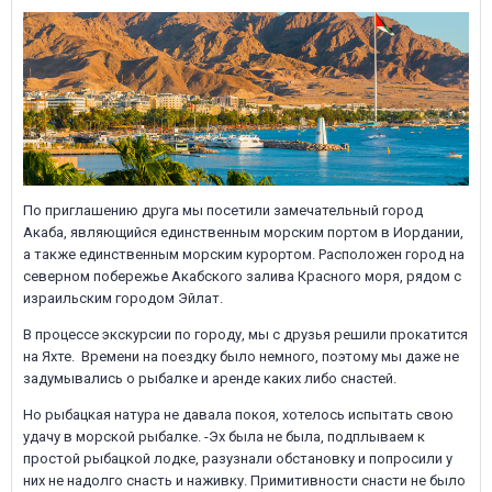
По приглашению друга мы посетили замечательный город
Акаба, являющийся единственным морским портом в Иордании,
а также единственным морским курортом. Расположен город на
северном побережье Акабского залива Красного моря, рядом с
израильским городом Эйлат.
В процессе экскурсии по городу, мы с друзья решили прокатится
на Яхте. Времени на поездку было немного, поэтому мы даже не
задумывались о рыбалке и аренде каких либо снастей.
Но рыбацкая натура не давала покоя, хотелось испытать свою
удачу в морской рыбалке. -Эх была не была, подплываем к
простой рыбацкой лодке, разузнали обстановку и попросили у
них не надолго снасть и наживку. Примитивности снасти не было