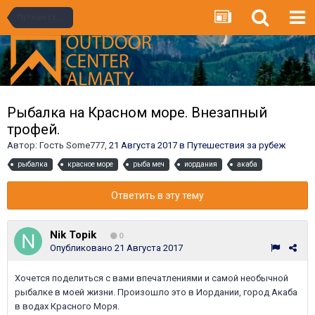
Путешествия за рубеж
Рыбалка на Красном море. Внезапный
трофей.
Автор:
Гость Some777
,
21 Августа 2017
в
Путешествия за рубеж
рыбалка
красное море
рыба меч
иордания
акаба
Ответить в эту тему
Nik Topik
0
Опубликовано
21 Августа 2017
Хочется поделиться с вами впечатлениями и самой необычной
рыбалке в моей жизни. Произошло это в Иордании, город Акаба
в водах Красного Моря.