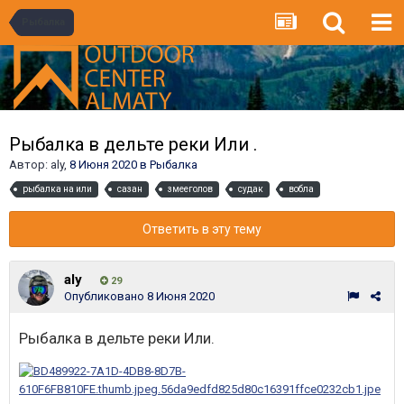
Рыбалка
Рыбалка в дельте реки Или .
Автор:
aly
,
8 Июня 2020
в
Рыбалка
рыбалка на или
сазан
змееголов
судак
вобла
Ответить в эту тему
aly
29
Опубликовано
8 Июня 2020
Рыбалка в дельте реки Или.