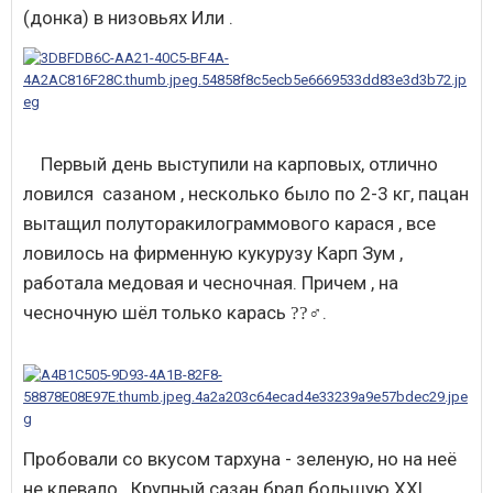
(донка) в низовьях Или .
Первый день выступили на карповых, отлично
ловился сазаном , несколько было по 2-3 кг, пацан
вытащил полуторакилограммового карася , все
ловилось на фирменную кукурузу Карп Зум ,
работала медовая и чесночная. Причем , на
чесночную шёл только карась
.
??‍♂️
Пробовали со вкусом тархуна - зеленую, но на неё
не клевало . Крупный сазан брал большую XXL